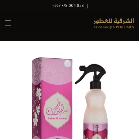
+967 778 004 823