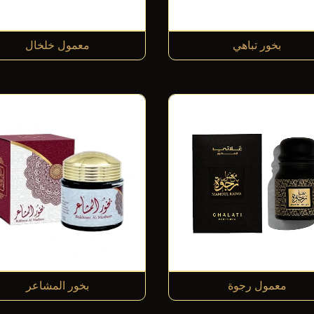
بخور تباهي
معمول خلخال
معمول رجوة
بخور المشاعر