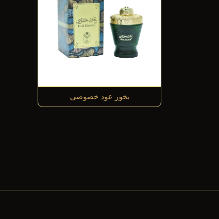
بخور عود خصوصي