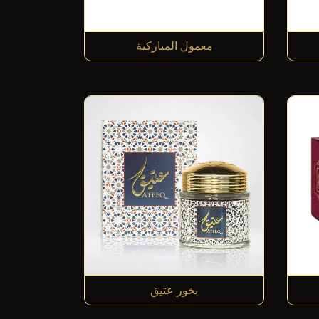
معمول المباركية
بخور عتيق