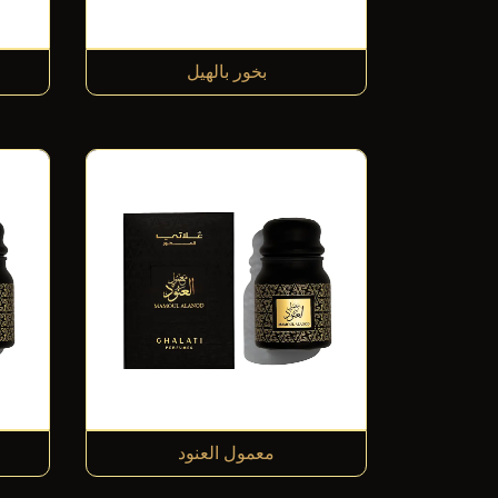
بخور بالهيل
معمول العنود