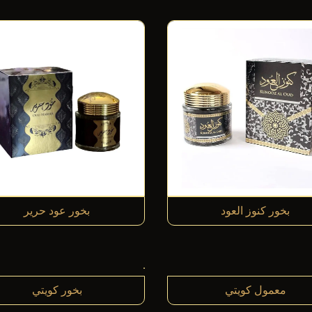
بخور كنوز العود
بخور عود حرير
معمول كويتي
بخور كويتي