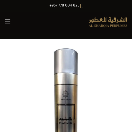
+967 778 004 823