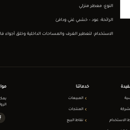
النوع: معطر منزلي
الرائحة: عود – خشبي غني ودافئ
الاستخدام: لتعطير الغرف والمساحات الداخلية وخلق أجواء فا
فيدة
خدماتنا
مواق
سية
المبيعات
يمكن
الروا
شركة
المنتجات
الاستخدام
نقاط البيع