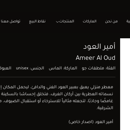
ية
من نحن
الماركات
المنتجات
نقاط البيع
تواصل معنا
أمير العود
Ameer Al Oud
الفئة: ملطفات جو
الماركة: الماس
الجنس: unisex
العبوة: 0ML
معطر منزلي يعبق بعبير العود الغني والدافئ، ليحمل المكان إل
نسماته العطرية بين أركان الغرف، فتخلق إحساسًا بالسكينة وال
غامضًا وجاذبًا، لتجعله مثالياً للاسترخاء أو استقبال الضيوف
الشرقية.
أمير العود (اصدار خاص)