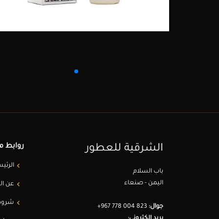
روابط م
الشرقية للعطور
الرئي
باب السلام
اليمن - صنعاء
عن ال
شروط 
جوال:
+967 778 004 823
بريد الكتروني: